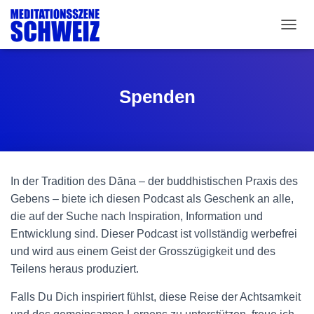
N
A
V
I
G
Spenden
A
T
I
O
N
U
In der Tradition des Dāna – der buddhistischen Praxis des
M
S
Gebens – biete ich diesen Podcast als Geschenk an alle,
C
die auf der Suche nach Inspiration, Information und
H
Entwicklung sind. Dieser Podcast ist vollständig werbefrei
A
L
und wird aus einem Geist der Grosszügigkeit und des
T
Teilens heraus produziert.
E
N
Falls Du Dich inspiriert fühlst, diese Reise der Achtsamkeit